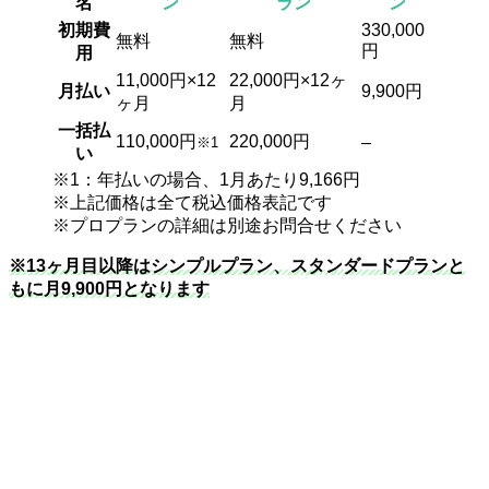
名
ン
ラン
ン
初期費
330,000
無料
無料
円
用
11,000円×12
22,000円×12ヶ
月払い
9,900円
ヶ月
月
一括払
110,000円
220,000円
–
※1
い
※1：年払いの場合、1月あたり9,166円
※上記価格は全て税込価格表記です
※プロプランの詳細は別途お問合せください
※13ヶ月目以降はシンプルプラン、スタンダードプランと
もに月9,900円となります