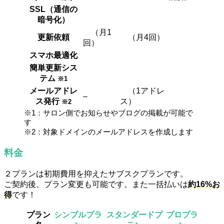
SSL（通信の
暗号化）
（月1
更新依頼
（月4回）
回）
スマホ最適化
簡単更新シス
テム
※1
メールアドレ
（1アドレ
–
ス発行
ス）
※2
※1：サロン側でお知らせやブログの掲載が可能で
す
※2：対象ドメインのメールアドレスを作成します
料金
２プランは初期費用を抑えたサブスクプランです。
ご契約後、プラン変更も可能です。また一括払いは
約16%お
得
です！
プラン
シンプルプラ
スタンダードプ
プロプラ